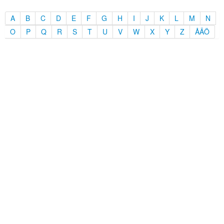
A
B
C
D
E
F
G
H
I
J
K
L
M
N
O
P
Q
R
S
T
U
V
W
X
Y
Z
ÅÄÖ