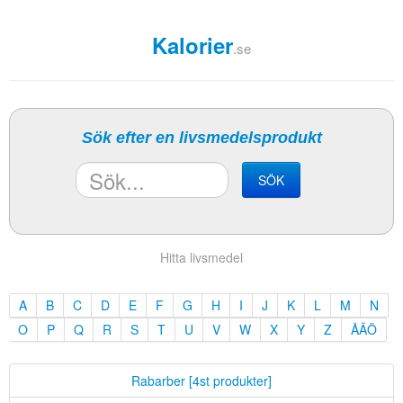
Kalorier
.se
Sök efter en livsmedelsprodukt
SÖK
Hitta livsmedel
A
B
C
D
E
F
G
H
I
J
K
L
M
N
O
P
Q
R
S
T
U
V
W
X
Y
Z
ÅÄÖ
Rabarber [4st produkter]