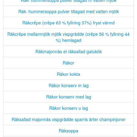
Räk- hummersoppa pulver tillagad m vatten mjölk
Räk- hummersoppa pulver tillagad med vatten mjölk
Räkcrêpe (crêpe 63 % fyllning 37%) fryst värmd
Räkcrêpe mellanmjölk mjölk vispgrädde (crêpe 56 % fyllning 44
%) hemlagad
Räkmajonnäs el räksallad gatukök
Räkor
Räkor kokta
Räkor konserv m lag
Räkor konserv med lag
Räkor konserv u lag
Räksallad majonnäs vispgrädde sparris ärter champinjoner
Räksoppa