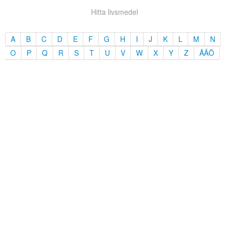
Hitta livsmedel
A
B
C
D
E
F
G
H
I
J
K
L
M
N
O
P
Q
R
S
T
U
V
W
X
Y
Z
ÅÄÖ