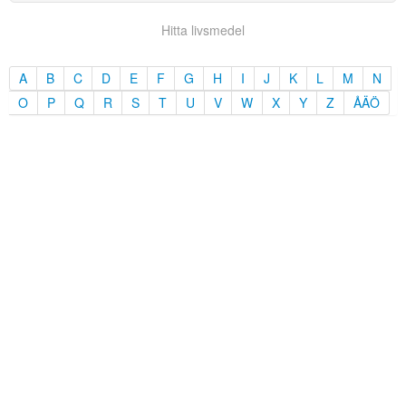
Hitta livsmedel
A
B
C
D
E
F
G
H
I
J
K
L
M
N
O
P
Q
R
S
T
U
V
W
X
Y
Z
ÅÄÖ