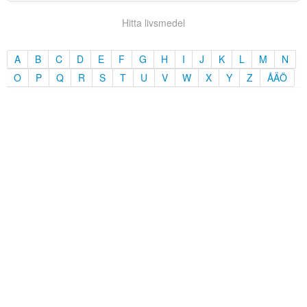
Hitta livsmedel
A
B
C
D
E
F
G
H
I
J
K
L
M
N
O
P
Q
R
S
T
U
V
W
X
Y
Z
ÅÄÖ