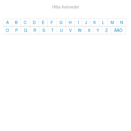
Hitta livsmedel
A
B
C
D
E
F
G
H
I
J
K
L
M
N
O
P
Q
R
S
T
U
V
W
X
Y
Z
ÅÄÖ