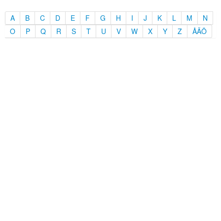
A
B
C
D
E
F
G
H
I
J
K
L
M
N
O
P
Q
R
S
T
U
V
W
X
Y
Z
ÅÄÖ