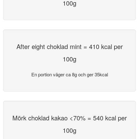
100g
After eight choklad mint = 410 kcal per
100g
En portion väger ca 8g och ger 35kcal
Mörk choklad kakao <70% = 540 kcal per
100g