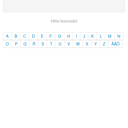
Hitta livsmedel
A
B
C
D
E
F
G
H
I
J
K
L
M
N
O
P
Q
R
S
T
U
V
W
X
Y
Z
ÅÄÖ