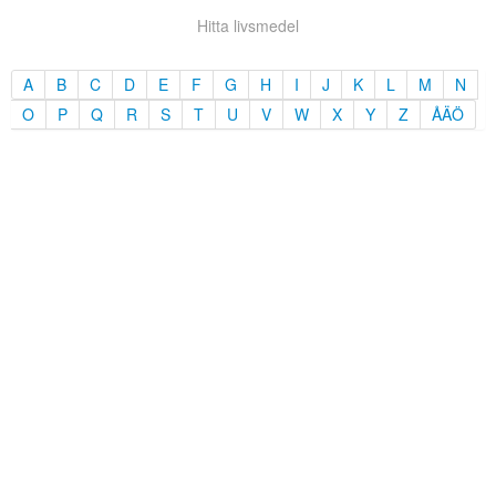
Hitta livsmedel
A
B
C
D
E
F
G
H
I
J
K
L
M
N
O
P
Q
R
S
T
U
V
W
X
Y
Z
ÅÄÖ