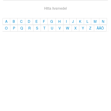
Hitta livsmedel
A
B
C
D
E
F
G
H
I
J
K
L
M
N
O
P
Q
R
S
T
U
V
W
X
Y
Z
ÅÄÖ