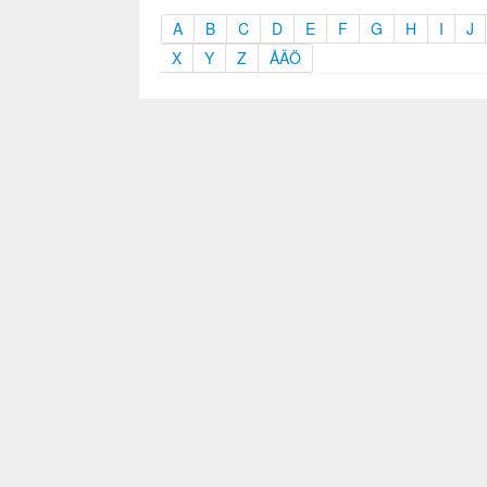
A
B
C
D
E
F
G
H
I
J
X
Y
Z
ÅÄÖ