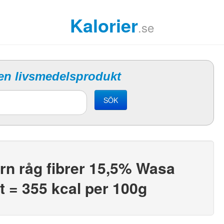
Kalorier
.se
 en livsmedelsprodukt
SÖK
orn råg fibrer 15,5% Wasa
 = 355 kcal per 100g