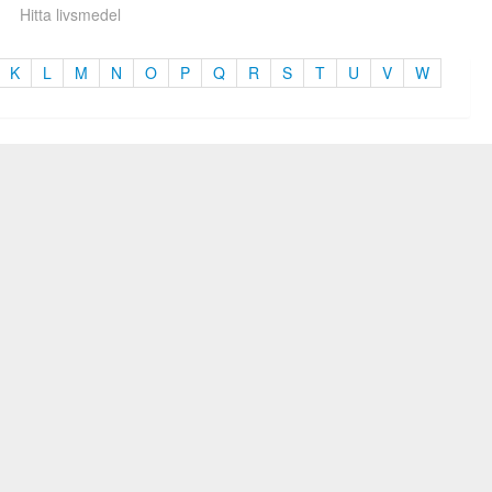
Hitta livsmedel
K
L
M
N
O
P
Q
R
S
T
U
V
W