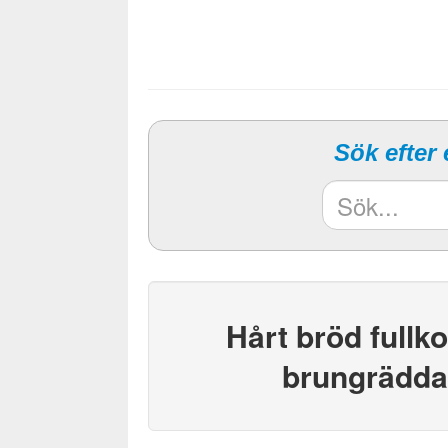
Sök efter
Hårt bröd fullk
brungräddat