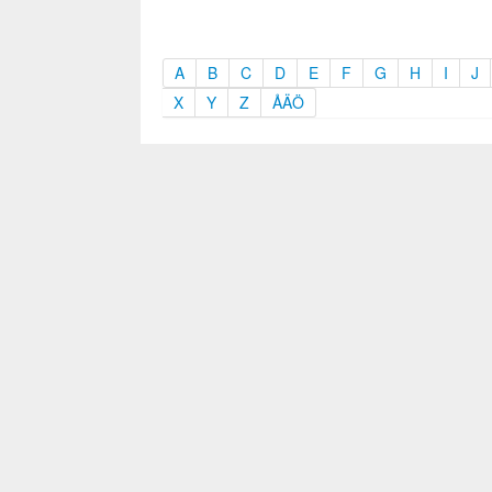
A
B
C
D
E
F
G
H
I
J
X
Y
Z
ÅÄÖ