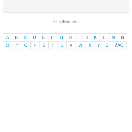
Hitta livsmedel
A
B
C
D
E
F
G
H
I
J
K
L
M
N
O
P
Q
R
S
T
U
V
W
X
Y
Z
ÅÄÖ