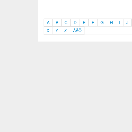
A
B
C
D
E
F
G
H
I
J
X
Y
Z
ÅÄÖ