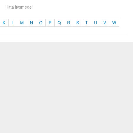
Hitta livsmedel
K
L
M
N
O
P
Q
R
S
T
U
V
W