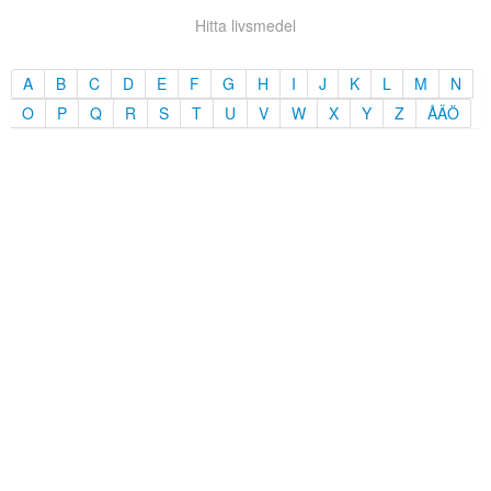
Hitta livsmedel
A
B
C
D
E
F
G
H
I
J
K
L
M
N
O
P
Q
R
S
T
U
V
W
X
Y
Z
ÅÄÖ