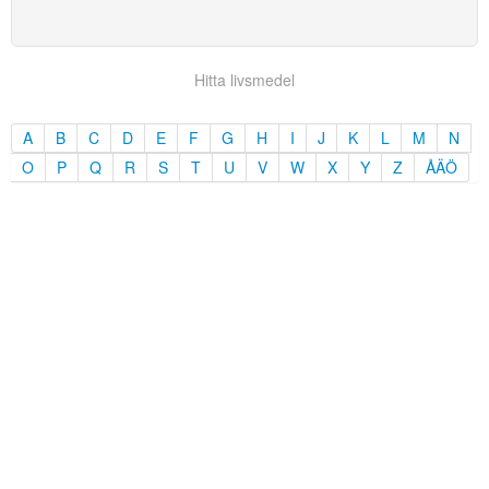
Hitta livsmedel
A
B
C
D
E
F
G
H
I
J
K
L
M
N
O
P
Q
R
S
T
U
V
W
X
Y
Z
ÅÄÖ