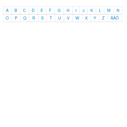
A
B
C
D
E
F
G
H
I
J
K
L
M
N
O
P
Q
R
S
T
U
V
W
X
Y
Z
ÅÄÖ