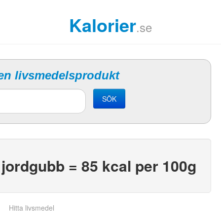
Kalorier
.se
 en livsmedelsprodukt
SÖK
jordgubb = 85 kcal per 100g
Hitta livsmedel