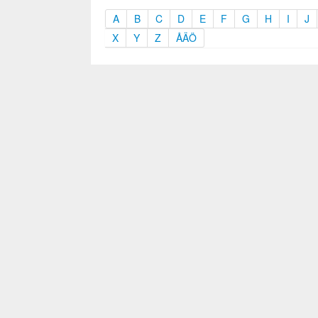
A
B
C
D
E
F
G
H
I
J
X
Y
Z
ÅÄÖ