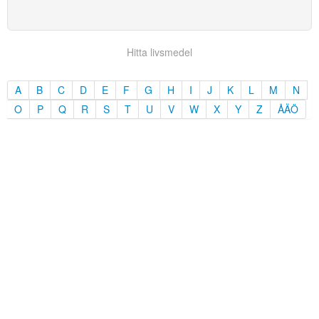
Hitta livsmedel
A
B
C
D
E
F
G
H
I
J
K
L
M
N
O
P
Q
R
S
T
U
V
W
X
Y
Z
ÅÄÖ