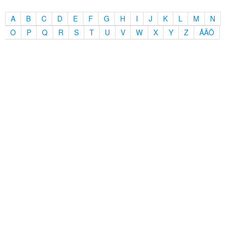
A
B
C
D
E
F
G
H
I
J
K
L
M
N
O
P
Q
R
S
T
U
V
W
X
Y
Z
ÅÄÖ