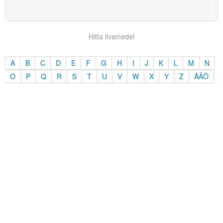
Hitta livsmedel
A
B
C
D
E
F
G
H
I
J
K
L
M
N
O
P
Q
R
S
T
U
V
W
X
Y
Z
ÅÄÖ