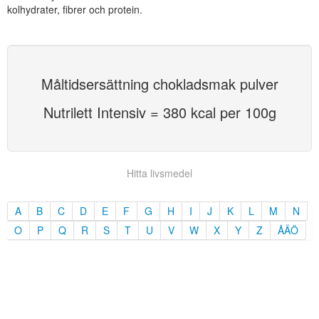
kolhydrater, fibrer och protein.
Måltidsersättning chokladsmak pulver
Nutrilett Intensiv = 380 kcal per 100g
Hitta livsmedel
A
B
C
D
E
F
G
H
I
J
K
L
M
N
O
P
Q
R
S
T
U
V
W
X
Y
Z
ÅÄÖ