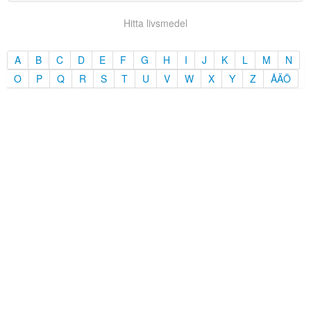
Hitta livsmedel
A
B
C
D
E
F
G
H
I
J
K
L
M
N
O
P
Q
R
S
T
U
V
W
X
Y
Z
ÅÄÖ