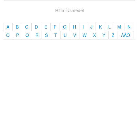
Hitta livsmedel
A
B
C
D
E
F
G
H
I
J
K
L
M
N
O
P
Q
R
S
T
U
V
W
X
Y
Z
ÅÄÖ