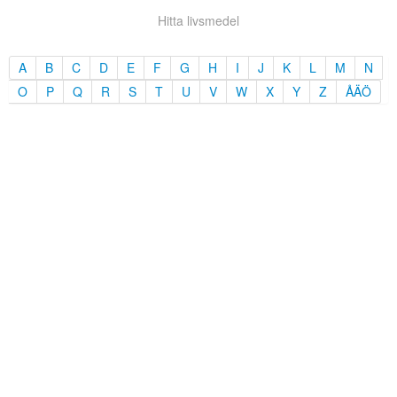
Hitta livsmedel
A
B
C
D
E
F
G
H
I
J
K
L
M
N
O
P
Q
R
S
T
U
V
W
X
Y
Z
ÅÄÖ