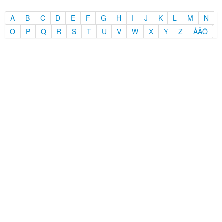
A
B
C
D
E
F
G
H
I
J
K
L
M
N
O
P
Q
R
S
T
U
V
W
X
Y
Z
ÅÄÖ