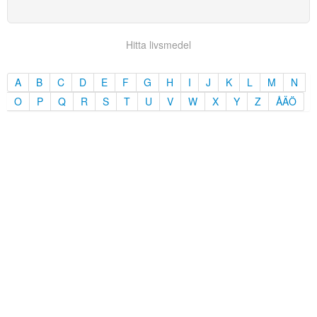
Hitta livsmedel
A
B
C
D
E
F
G
H
I
J
K
L
M
N
O
P
Q
R
S
T
U
V
W
X
Y
Z
ÅÄÖ