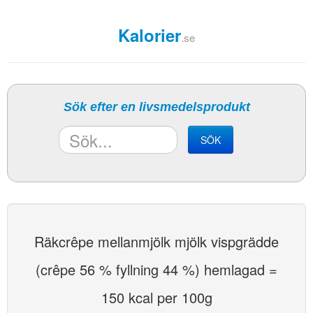
Kalorier
.se
Sök efter en livsmedelsprodukt
SÖK
Räkcrêpe mellanmjölk mjölk vispgrädde
(crêpe 56 % fyllning 44 %) hemlagad =
150 kcal per 100g