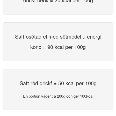
drickf berik = 20 kcal per 100g
Saft osötad el med sötmedel u energi
konc = 90 kcal per 100g
Saft röd drickf = 50 kcal per 100g
En portion väger ca 200g och ger 100kcal