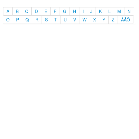
A
B
C
D
E
F
G
H
I
J
K
L
M
N
O
P
Q
R
S
T
U
V
W
X
Y
Z
ÅÄÖ