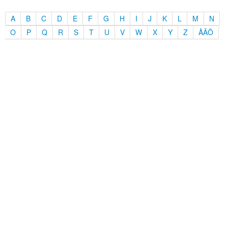
A
B
C
D
E
F
G
H
I
J
K
L
M
N
O
P
Q
R
S
T
U
V
W
X
Y
Z
ÅÄÖ