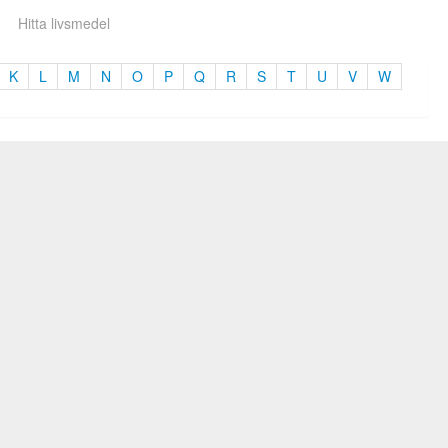
Hitta livsmedel
K
L
M
N
O
P
Q
R
S
T
U
V
W