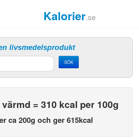
Kalorier
.se
 en livsmedelsprodukt
SÖK
t värmd = 310 kcal per 100g
er ca 200g och ger 615kcal