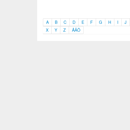
A
B
C
D
E
F
G
H
I
J
X
Y
Z
ÅÄÖ