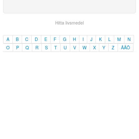
Hitta livsmedel
A
B
C
D
E
F
G
H
I
J
K
L
M
N
O
P
Q
R
S
T
U
V
W
X
Y
Z
ÅÄÖ