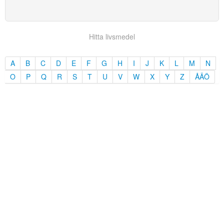
Hitta livsmedel
A
B
C
D
E
F
G
H
I
J
K
L
M
N
O
P
Q
R
S
T
U
V
W
X
Y
Z
ÅÄÖ