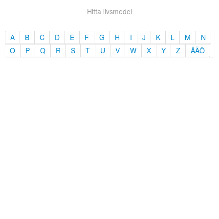
Hitta livsmedel
A
B
C
D
E
F
G
H
I
J
K
L
M
N
O
P
Q
R
S
T
U
V
W
X
Y
Z
ÅÄÖ