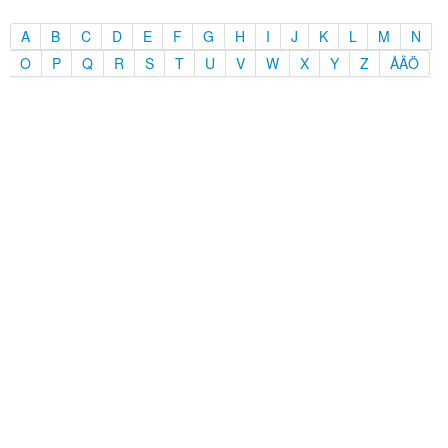
A
B
C
D
E
F
G
H
I
J
K
L
M
N
O
P
Q
R
S
T
U
V
W
X
Y
Z
ÅÄÖ